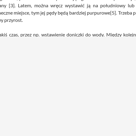
ny [3]. Latem, można wręcz wystawić ją na południowy lub 
neczne miejsce, tym jej pędy będą bardziej purpurowe[5]. Trzeba p
y przyrost.
jakiś czas, przez np. wstawienie doniczki do wody. Między kol
s spoczynku najlepiej umieścić ją w chłodniejszym miejscu, zna
 podlewać ją minimalną ilością wody oraz trzymać ją w jak najjaśn
epuszczalnym podłoży[4] do sukulentów. Przykładowa mieszanka t
o podłoża może być również podłoże uniwersalne zmieszane z perli
ośliny.
o nigdy nie udało mi się jej ukorzenić w wodzie, ponieważ zaws
go podłoża.
 o fioletowych pędach