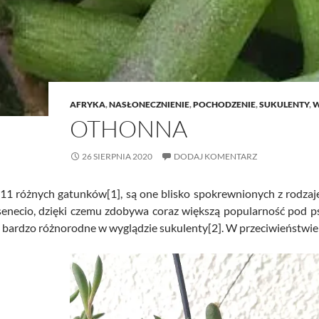
AFRYKA
,
NASŁONECZNIENIE
,
POCHODZENIE
,
SUKULENTY
,
W
OTHONNA
26 SIERPNIA 2020
DODAJ KOMENTARZ
1 różnych gatunków[1], są one blisko spokrewnionych z rodzaje
necio, dzięki czemu zdobywa coraz większą popularność pod pse
o bardzo różnorodne w wyglądzie sukulenty[2]. W przeciwieństwie 