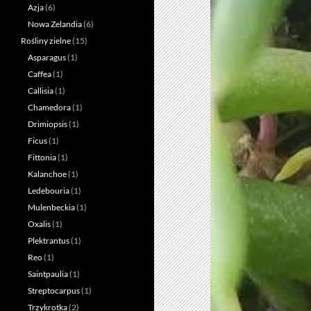
Azja
(6)
Nowa Zelandia
(6)
Rośliny zielne
(15)
Asparagus
(1)
Caffea
(1)
Callisia
(1)
Chamedora
(1)
Drimiopsis
(1)
Ficus
(1)
Fittonia
(1)
Kalanchoe
(1)
Ledebouria
(1)
Mulenbeckia
(1)
Oxalis
(1)
Plektrantus
(1)
Reo
(1)
Saintpaulia
(1)
Streptocarpus
(1)
Trzykrotka
(2)