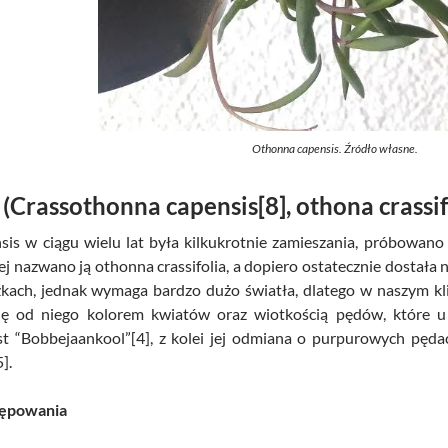
Othonna capensis. Źródło własne.
(Crassothonna capensis[8], othona crassif
is w ciągu wielu lat była kilkukrotnie zamieszania, próbowano 
j nazwano ją othonna crassifolia, a dopiero ostatecznie dostała 
zkach, jednak wymaga bardzo dużo światła, dlatego w naszym k
 się od niego kolorem kwiatów oraz wiotkością pędów, które 
 “Bobbejaankool”[4], z kolei jej odmiana o purpurowych pędach
].
tępowania