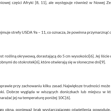
owej części Afryki [8, 11], ale występuje również w Nowej Zela
jmuje strefy USDA 9a – 11, co oznacza, że powinna przymarznąć d
 rośliną okrywową, dorastającą do 5 cm wysokości[6]. Jej liście 
bnymi do stokrotek[6], które otwierają się w słoneczne dni[9].
prawie przy zachowaniu kilku zasad. Największe trudności może s
unki. Dobrze wygląda w wiszących doniczkach lub miejscu w 
narażać jej na temperaturę poniżej 10C[6].
 okna, ponieważ brak wystarczającego oświetlenia powoduje, 