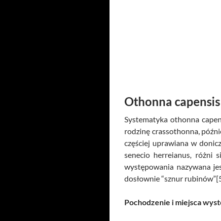
Othonna capensis 
Systematyka othonna capens
rodzinę crassothonna, późnie
częściej uprawiana w donic
senecio herreianus, różni
występowania nazywana jest
dosłownie “sznur rubinów”[5
Pochodzenie i miejsca wys