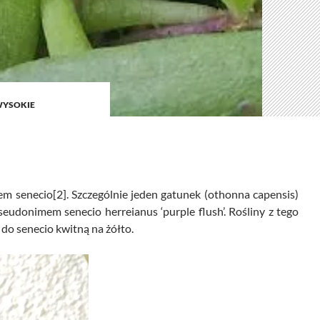
YSOKIE
m senecio[2]. Szczególnie jeden gatunek (othonna capensis)
udonimem senecio herreianus ‘purple flush’. Rośliny z tego
do senecio kwitną na żółto.