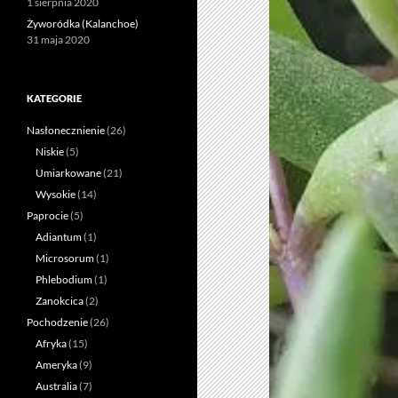
1 sierpnia 2020
Żyworódka (Kalanchoe)
31 maja 2020
KATEGORIE
Nasłonecznienie
(26)
Niskie
(5)
Umiarkowane
(21)
Wysokie
(14)
Paprocie
(5)
Adiantum
(1)
Microsorum
(1)
Phlebodium
(1)
Zanokcica
(2)
Pochodzenie
(26)
Afryka
(15)
Ameryka
(9)
Australia
(7)