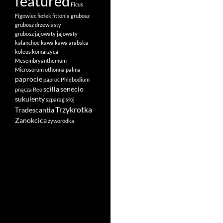
featured
Ficus
Figowiec
fiołek
fittonia
grubosz
grubosz drzewiasty
grubosz jajowaty
jajowaty
kalanchoe
kawa
kawa arabska
koleus
komarzyca
Mesembryanthemum
Microsorum
othonna
palma
paprocie
paproć
Phlebodium
scilla
senecio
pnącza
Reo
sukulenty
szparag
słój
Trzykrotka
Tradescantia
Zanokcica
żyworódka