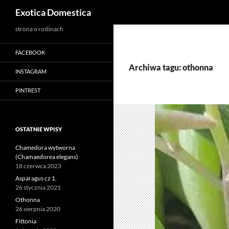
Szukaj
Exotica Domestica
Przejdź
strona o roślinach
do
FACEBOOK
treści
Archiwa tagu: othonna
INSTAGRAM
PINTREST
OSTATNIE WPISY
Chamedora wytworna
(Chamaedorea elegans)
18 czerwca 2023
Asparagus cz 1.
26 stycznia 2021
Othonna
26 sierpnia 2020
Fittonia