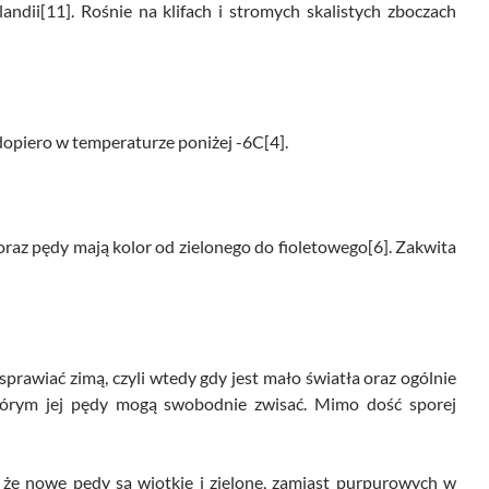
ndii[11]. Rośnie na klifach i stromych skalistych zboczach
opiero w temperaturze poniżej -6C[4].
oraz pędy mają kolor od zielonego do fioletowego[6]. Zakwita
prawiać zimą, czyli wtedy gdy jest mało światła oraz ogólnie
którym jej pędy mogą swobodnie zwisać. Mimo dość sporej
że nowe pędy są wiotkie i zielone, zamiast purpurowych w