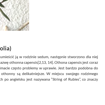
olia)
umieścić ją w rodzinie sedum, następnie stworzono dla niej
nazwę othonna capensis[2,13, 14]. Othona capensis jest coraz
limacie często problemy w uprawie. Jest bardzo podobna do
u othonny są delikatniejsze. W miejscu swojego rodzimego
 po angielsku jest nazywana “String of Rubies”, co znaczy