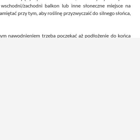
wschodni/zachodni balkon lub inne słoneczne miejsce na
amiętać przy tym, aby roślinę przyzwyczaić do silnego słońca,
ejnym nawodnieniem trzeba poczekać aż podłożenie do końca
cznie ograniczając podlewanie[6]. W przypadku braku takiego
iejszym miejscu.
o gruby piasek, ziemia i wermikulit w proporcjach 1:1:1[4],
tem w proporcji 1:1. Nie trzeba jej często przesadzać, można
ze jej pędy w niej gniły. Można ją rozmnożyć przez włożenie