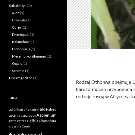
Sukulenty
(10)
Aloe
(1)
Crassula
(1)
Curio
(1)
Drimiopsis
(1)
Kalanchoe
(1)
Ledebouria
(1)
Mesembryanthemum
(1)
Oxalis
(1)
Senecio
(1)
Uncategorized
(1)
Rodzaj Othonna obejmuje 11
bardzo mocno przypomina se
rodzaju rosną w Afryce, są t
TAGI
aloe
adiantum
afrykański
aloes
Asplenium
aptenia
asparagus
caffe
caffea
Callisia
Chamedora
crassula
Curio