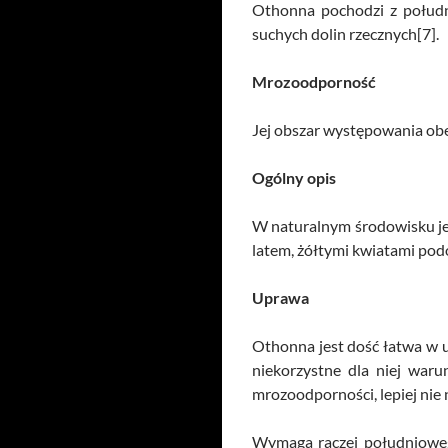
Othonna pochodzi z południ
suchych dolin rzecznych[7].
Mrozoodporność
Jej obszar występowania obe
Ogólny opis
W naturalnym środowisku jest
latem, żółtymi kwiatami podo
Uprawa
Othonna jest dość łatwa w u
niekorzystne dla niej war
mrozoodporności, lepiej nie 
Wymaga raczej południowego