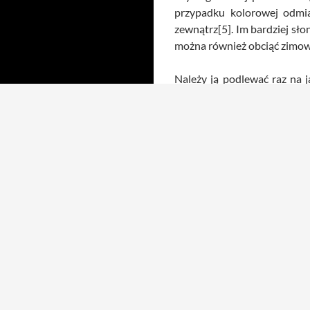
przypadku kolorowej odmia
zewnątrz[5]. Im bardziej sło
można również obciąć zimow
Należy ją podlewać raz na 
przeschnie[4]. Zimą na okre
miejsca w mieszkaniu, trzeba
Othonnę należy sadziś w prz
inną alternatywą dla takieg
to zrobić przy odmładzaniu r
W przeciwieństwie do seneci
uciętych pędów do właściwe
Odmiany:
Ruby Necklace – odmiana