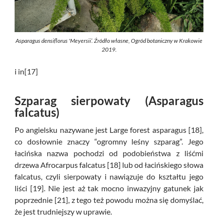
Asparagus densiflorus 'Meyersii’. Źródło własne, Ogród botaniczny w Krakowie
2019.
i in[17]
Szparag sierpowaty (Asparagus
falcatus)
Po angielsku nazywane jest Large forest asparagus [18],
co dosłownie znaczy “ogromny leśny szparag”. Jego
łacińska nazwa pochodzi od podobieństwa z liśćmi
drzewa Afrocarpus falcatus [18] lub od łacińskiego słowa
falcatus, czyli sierpowaty i nawiązuje do kształtu jego
liści [19]. Nie jest aż tak mocno inwazyjny gatunek jak
poprzednie [21], z tego też powodu można się domyślać,
że jest trudniejszy w uprawie.