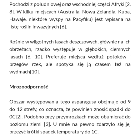
Pochodzi z południowej oraz wschodniej części Afryki [2,
8]. W kilku miejscach (Australia, Nowa Zelandia, Kuba,
Hawaje, niektóre wyspy na Pacyfiku) jest wpisana na
listę roślin inwazyjnych [6].
Rośnie w wilgotnych lasach deszczowych, głównie na ich
obrzeżach, rzadko występuje w głębokich, ciemnych
lasach [6, 10]. Preferuje miejsca wzdłuż potoków i
brzegów rzek, ale spotyka się ją czasem też na
wydmach[10].
Mrozoodporność
Obszar występowania tego asparagusa obejmuje od 9
do 12 strefy, co oznacza, że powinien znosić spadki do
0C[2]. Podobno przy przymrozkach może obumierać do
poziomu ziemi [3]. U mnie na pewno zdarzyło się jej
przeżyć krótki spadek temperatury do 1C.