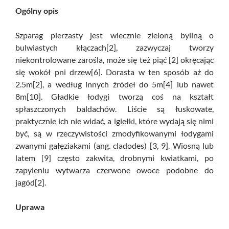
Ogólny opis
Szparag pierzasty jest wiecznie zieloną byliną o
bulwiastych kłączach[2], zazwyczaj tworzy
niekontrolowane zarośla, może się też piąć [2] okręcając
się wokół pni drzew[6]. Dorasta w ten sposób aż do
2.5m[2], a według innych źródeł do 5m[4] lub nawet
8m[10]. Gładkie łodygi tworzą coś na kształt
spłaszczonych baldachów. Liście są łuskowate,
praktycznie ich nie widać, a igiełki, które wydają się nimi
być, są w rzeczywistości zmodyfikowanymi łodygami
zwanymi gałęziakami (ang. cladodes) [3, 9]. Wiosną lub
latem [9] często zakwita, drobnymi kwiatkami, po
zapyleniu wytwarza czerwone owoce podobne do
jagód[2].
Uprawa