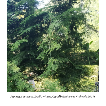
Asparagus setaceus. Źródło własne, Ogród botaniczny w Krakowie 2019r.