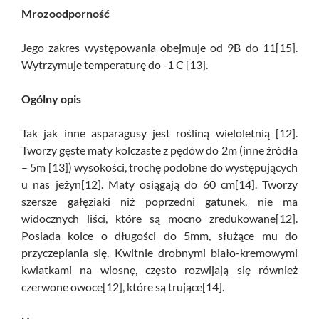
Mrozoodporność
Jego zakres występowania obejmuje od 9B do 11[15].
Wytrzymuje temperaturę do -1 C [13].
Ogólny opis
Tak jak inne asparagusy jest rośliną wieloletnią [12].
Tworzy gęste maty kolczaste z pędów do 2m (inne źródła
– 5m [13]) wysokości, trochę podobne do występujących
u nas jeżyn[12]. Maty osiągają do 60 cm[14]. Tworzy
szersze gałęziaki niż poprzedni gatunek, nie ma
widocznych liści, które są mocno zredukowane[12].
Posiada kolce o długości do 5mm, służące mu do
przyczepiania się. Kwitnie drobnymi biało-kremowymi
kwiatkami na wiosnę, często rozwijają się również
czerwone owoce[12], które są trujące[14].