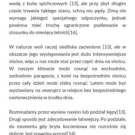
wodę z bulw spichrzowych [13], ale przy zbyt długim
czasie trwania takiego stanu, schną mu pędy. Zimą nie
wymaga jakiegoś specjalnego odpoczynku, jednak
powinna mieć trochę ograniczone podlewanie w
stosunku do miesięcy letnich[16].
W naturze woli raczej siedliska zacienione [13], ale w
obszarze jego występowania jest dużo intensywniejsze
słońce, więc u nas może stać przez część dnia na słońcu.
W naszym klimacie może rosnąć na wschodnim,
zachodnim parapecie, z kolei na bezpośrednim słońcu
przez cały dzień może słabo rosnąć. Latem może być
wystawiany na zewnątrz w miejsce bez bezpośredniego
nasłonecznienia w środku dnia.
Rozmnażamy przez wysiew nasion lub podział kępy[13].
Drugi sposób jest zdecydowanie łatwiejszy. Po podziale,
do momentu gdy bryła korzeniowa nie rozrośnie się
dobrze, jest powolny wzrost[14].