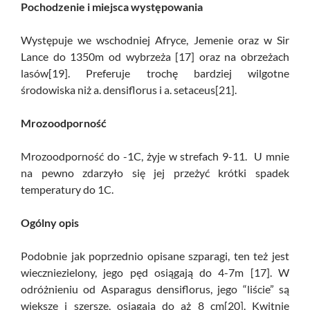
Pochodzenie i miejsca występowania
Występuje we wschodniej Afryce, Jemenie oraz w Sir
Lance do 1350m od wybrzeża [17] oraz na obrzeżach
lasów[19]. Preferuje trochę bardziej wilgotne
środowiska niż a. densiflorus i a. setaceus[21].
Mrozoodporność
Mrozoodporność do -1C, żyje w strefach 9-11. U mnie
na pewno zdarzyło się jej przeżyć krótki spadek
temperatury do 1C.
Ogólny opis
Podobnie jak poprzednio opisane szparagi, ten też jest
wieczniezielony, jego pęd osiągają do 4-7m [17]. W
odróżnieniu od Asparagus densiflorus, jego “liście” są
większe i szersze, osiągają do aż 8 cm[20]. Kwitnie