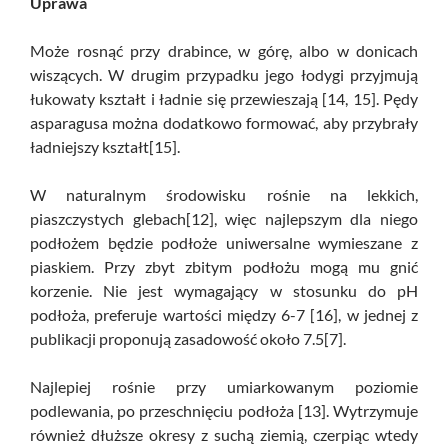
Uprawa
Może rosnąć przy drabince, w górę, albo w donicach
wiszących. W drugim przypadku jego łodygi przyjmują
łukowaty kształt i ładnie się przewieszają [14, 15]. Pędy
asparagusa można dodatkowo formować, aby przybrały
ładniejszy kształt[15].
W naturalnym środowisku rośnie na lekkich,
piaszczystych glebach[12], więc najlepszym dla niego
podłożem będzie podłoże uniwersalne wymieszane z
piaskiem. Przy zbyt zbitym podłożu mogą mu gnić
korzenie. Nie jest wymagający w stosunku do pH
podłoża, preferuje wartości między 6-7 [16], w jednej z
publikacji proponują zasadowość około 7.5[7].
Najlepiej rośnie przy umiarkowanym poziomie
podlewania, po przeschnięciu podłoża [13]. Wytrzymuje
również dłuższe okresy z suchą ziemią, czerpiąc wtedy