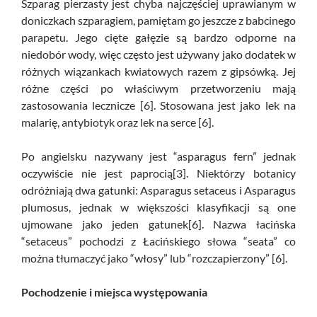
Szparag pierzasty jest chyba najczęściej uprawianym w
doniczkach szparagiem, pamiętam go jeszcze z babcinego
parapetu. Jego cięte gałęzie są bardzo odporne na
niedobór wody, więc często jest używany jako dodatek w
różnych wiązankach kwiatowych razem z gipsówką. Jej
różne części po właściwym przetworzeniu mają
zastosowania lecznicze [6]. Stosowana jest jako lek na
malarię, antybiotyk oraz lek na serce [6].
Po angielsku nazywany jest “asparagus fern” jednak
oczywiście nie jest paprocią[3]. Niektórzy botanicy
odróżniają dwa gatunki: Asparagus setaceus i Asparagus
plumosus, jednak w większości klasyfikacji są one
ujmowane jako jeden gatunek[6]. Nazwa łacińska
“setaceus” pochodzi z Łacińskiego słowa “seata” co
można tłumaczyć jako “włosy” lub “rozczapierzony” [6].
Pochodzenie i miejsca występowania