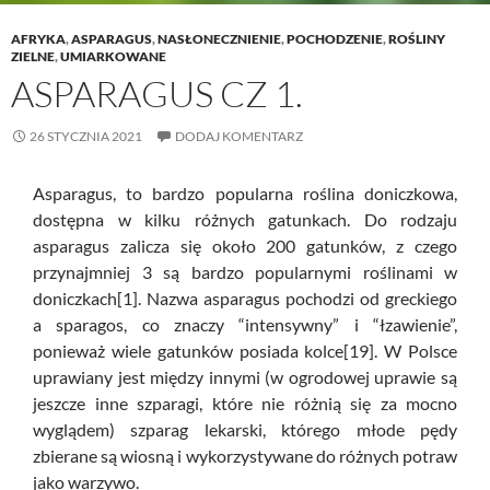
AFRYKA
,
ASPARAGUS
,
NASŁONECZNIENIE
,
POCHODZENIE
,
ROŚLINY
ZIELNE
,
UMIARKOWANE
ASPARAGUS CZ 1.
26 STYCZNIA 2021
DODAJ KOMENTARZ
Asparagus, to bardzo popularna roślina doniczkowa,
dostępna w kilku różnych gatunkach. Do rodzaju
asparagus zalicza się około 200 gatunków, z czego
przynajmniej 3 są bardzo popularnymi roślinami w
doniczkach[1]. Nazwa asparagus pochodzi od greckiego
a sparagos, co znaczy “intensywny” i “łzawienie”,
ponieważ wiele gatunków posiada kolce[19]. W Polsce
uprawiany jest między innymi (w ogrodowej uprawie są
jeszcze inne szparagi, które nie różnią się za mocno
wyglądem) szparag lekarski, którego młode pędy
zbierane są wiosną i wykorzystywane do różnych potraw
jako warzywo.