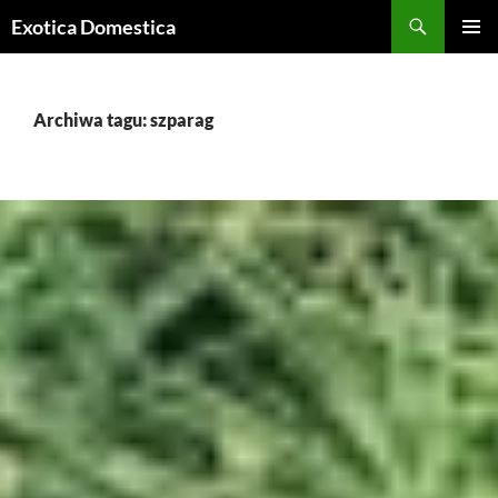
Przejdź
Szukaj
Exotica Domestica
do
MENU
treści
GŁÓWN
Archiwa tagu: szparag