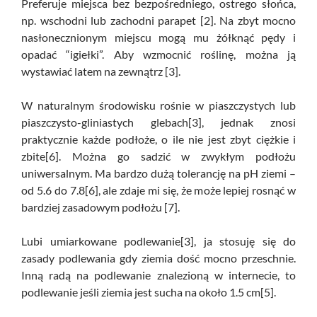
Preferuje miejsca bez bezpośredniego, ostrego słońca,
np. wschodni lub zachodni parapet [2]. Na zbyt mocno
nasłonecznionym miejscu mogą mu żółknąć pędy i
opadać “igiełki”. Aby wzmocnić roślinę, można ją
wystawiać latem na zewnątrz [3].
W naturalnym środowisku rośnie w piaszczystych lub
piaszczysto-gliniastych glebach[3], jednak znosi
praktycznie każde podłoże, o ile nie jest zbyt ciężkie i
zbite[6]. Można go sadzić w zwykłym podłożu
uniwersalnym. Ma bardzo dużą tolerancję na pH ziemi –
od 5.6 do 7.8[6], ale zdaje mi się, że może lepiej rosnąć w
bardziej zasadowym podłożu [7].
Lubi umiarkowane podlewanie[3], ja stosuję się do
zasady podlewania gdy ziemia dość mocno przeschnie.
Inną radą na podlewanie znalezioną w internecie, to
podlewanie jeśli ziemia jest sucha na około 1.5 cm[5].