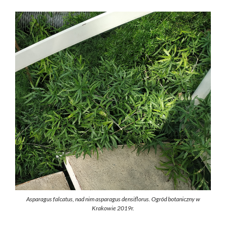
Asparagus falcatus, nad nim asparagus densiflorus. Ogród botaniczny w
Krakowie 2019r.