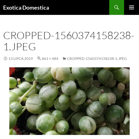
Przejdź
Szukaj
Exotica Domestica
do
MENU
treści
GŁÓWN
CROPPED-1560374158238-
1.JPEG
13 LIPCA 2019
861 × 484
CROPPED-1560374158238-1.JPEG