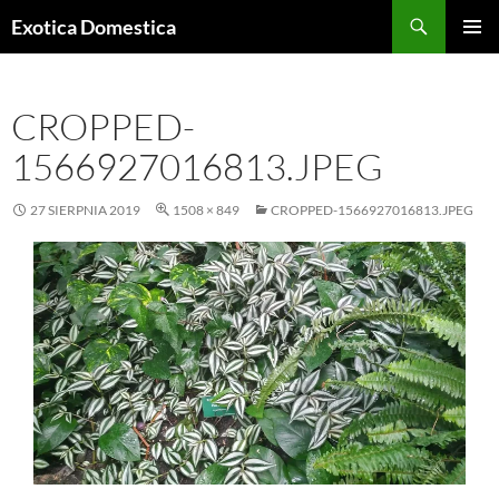
Przejdź
Szukaj
Exotica Domestica
do
MENU
treści
GŁÓWN
CROPPED-
1566927016813.JPEG
27 SIERPNIA 2019
1508 × 849
CROPPED-1566927016813.JPEG