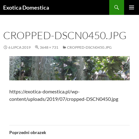
Przejdź
Szukaj
Exotica Domestica
do
MENU
treści
GŁÓWN
CROPPED-DSCN0450.JPG
6 LIPCA 2019
3648 × 731
CROPPED-DSCN0450.JPG
https://exotica-domestica.pl/wp-
content/uploads/2019/07/cropped-DSCN0450.jpg
Poprzedni obrazek