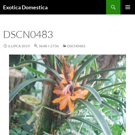
Przejdź
Szukaj
Exotica Domestica
do
MENU
treści
GŁÓWN
DSCN0483
6 LIPCA 2019
3648 × 2736
DSCN0483