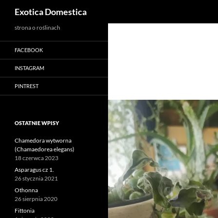
Szukaj
Exotica Domestica
Przejdź
strona o roślinach
do
FACEBOOK
treści
INSTAGRAM
PINTREST
OSTATNIE WPISY
Chamedora wytworna
(Chamaedorea elegans)
18 czerwca 2023
Asparagus cz 1.
26 stycznia 2021
Othonna
26 sierpnia 2020
Fittonia