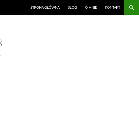
STRONA GŁÓWNA
BLOG
O MNIE
KONTAKT
3
3