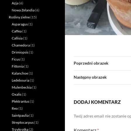
Azja
(6)
Nowa Zelandia
(6)
Rośliny zielne
(15)
Asparagus
(1)
Caffea
(1)
Callisia
(1)
Chamedora
(1)
Drimiopsis
(1)
Ficus
(1)
Poprzedni obrazek
Fittonia
(1)
Kalanchoe
(1)
Następny obrazek
Ledebouria
(1)
Mulenbeckia
(1)
Oxalis
(1)
DODAJ KOMENTARZ
Plektrantus
(1)
Reo
(1)
Saintpaulia
(1)
Twój adres email nie zostanie 
Streptocarpus
(1)
Komentarz
*
Trzykrotka
(2)