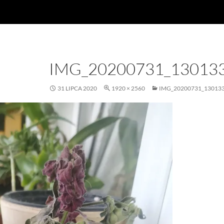
IMG_20200731_13013
31 LIPCA 2020
1920 × 2560
IMG_20200731_13013