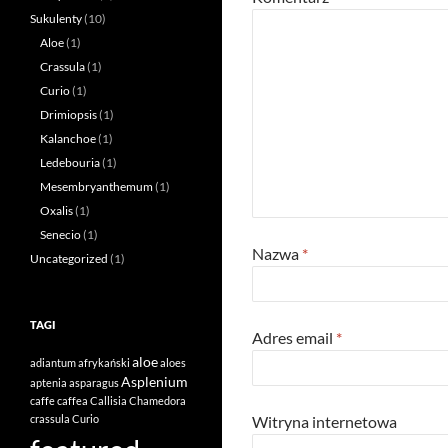
Sukulenty
(10)
Aloe
(1)
Crassula
(1)
Curio
(1)
Drimiopsis
(1)
Kalanchoe
(1)
Ledebouria
(1)
Mesembryanthemum
(1)
Oxalis
(1)
Senecio
(1)
Nazwa
*
Uncategorized
(1)
TAGI
Adres email
*
aloe
adiantum
afrykański
aloes
Asplenium
aptenia
asparagus
caffe
caffea
Callisia
Chamedora
Witryna internetowa
crassula
Curio