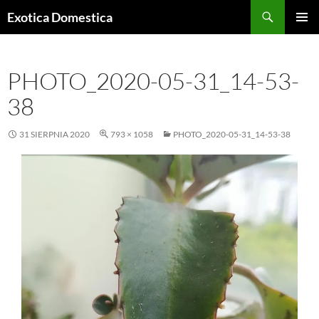
Przejdź
Szukaj
Exotica Domestica
do
MENU
treści
GŁÓWN
PHOTO_2020-05-31_14-53-
38
31 SIERPNIA 2020
793 × 1058
PHOTO_2020-05-31_14-53-38